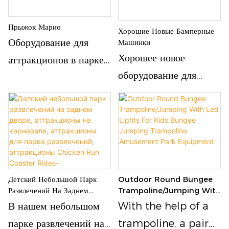
Прыжок Марио
Хорошие Новые Бамперные
Оборудование для
Машинки
Хорошее новое
аттракционов в парке
оборудование для
развлечений MARIO
парка развлечений,
JUMP - это
бамперные машинки с
потрясающая игровая
красивыми огнями
поездка для детей и
всей семьи, сиденья
могут прыгать и в то
Outdoor Round Bungee
Детский Небольшой Парк
же время могут
Trampoline/Jumping With
Развлечений На Заднем
поворачиваться, очень
Led Lights For Kids
Дворе, Аттракционы На
With the help of a
В нашем небольшом
Bungee Jumping
Карнавале, Аттракционы Для
интересно и забавно,
trampoline, a pair
парке развлечений на
Trampoline Amusement
Парка Развлечений,