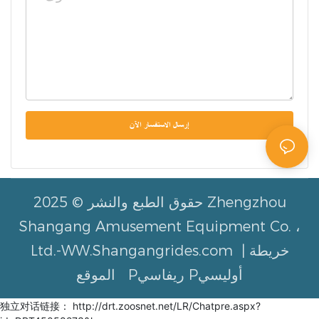
flying. At a young
double-net double-
age, you can
sided mesh PVC
experience freedom
fabric, and the fan
and transcendence,
continuously
which will make
supplies air to
إرسال الاستفسار الآن
others envious!
maintain the shape
of the product
under a sealed
حقوق الطبع والنشر © 2025 Zhengzhou
condition.
Shangang Amusement Equipment Co. ،
خريطة
Ltd.-WW.Shangangrides.com |
Inflatable castle
Pريفاسي Pأوليسي
الموقع
amusement park is
a new generation of
独立对话链接： http://drt.zoosnet.net/LR/Chatpre.aspx?